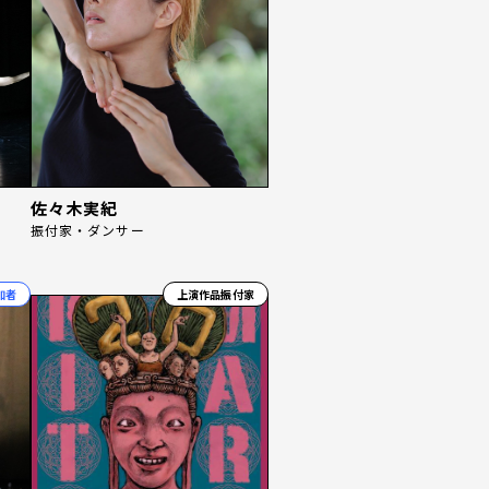
佐々木実紀
振付家・ダンサー
加者
上演作品振付家