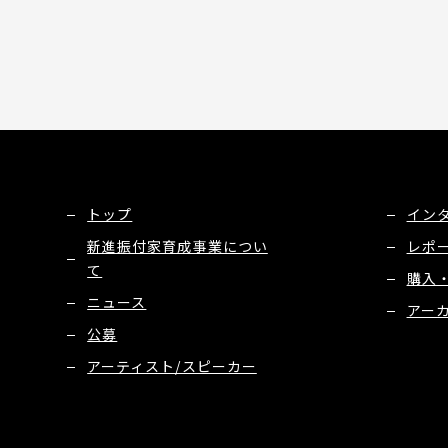
トップ
イン
新進振付家育成事業につい
レポ
て
購入
ニュース
アー
公募
アーティスト/スピーカー