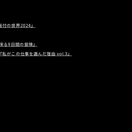
付の世界2024』
を探る9日間の冒険』
私がこの仕事を選んだ理由 vol.3』