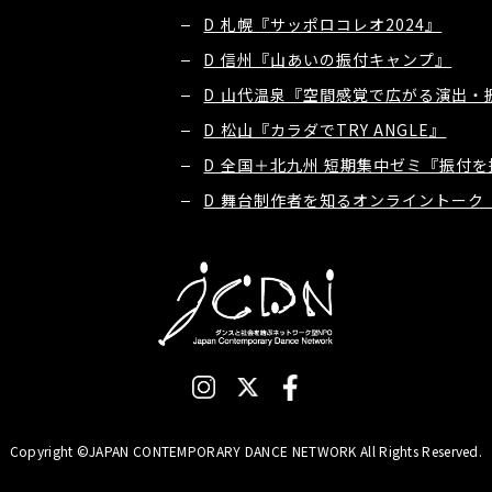
D 札幌『サッポロコレオ2024』
D 信州『山あいの振付キャンプ』
D 山代温泉『空間感覚で広がる演出・振
D 松山『カラダでTRY ANGLE』
D 全国＋北九州 短期集中ゼミ『振付
D 舞台制作者を知るオンライントーク『
Copyright ©JAPAN CONTEMPORARY DANCE NETWORK All Rights Reserved.