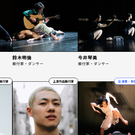
鈴木明倫
今井琴美
振付家・ダンサー
振付家・ダンサー
振付家
上演作品振付家
出演者・参