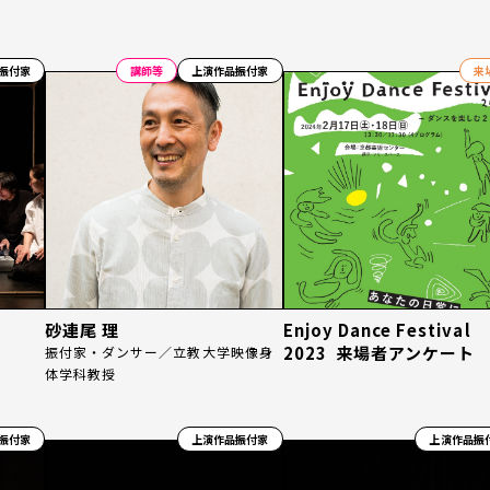
振付家
講師等
上演作品振付家
来
砂連尾 理
Enjoy Dance Festival
2023 来場者アンケート
振付家・ダンサー／立教大学映像身
体学科教授
振付家
上演作品振付家
上演作品振