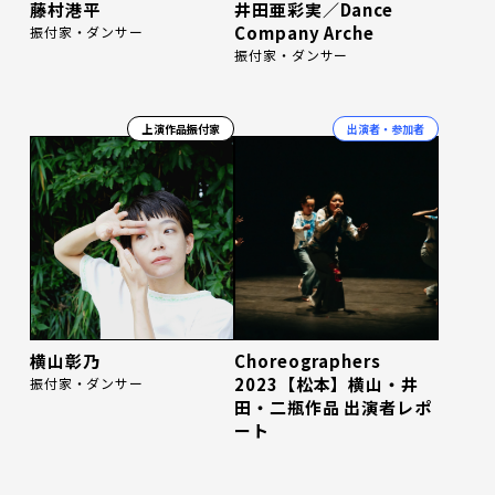
藤村港平
井田亜彩実／Dance
Company Arche
振付家・ダンサー
振付家・ダンサー
上演作品振付家
出演者・参加者
横山彰乃
Choreographers
2023【松本】横山・井
振付家・ダンサー
田・二瓶作品 出演者レポ
ート