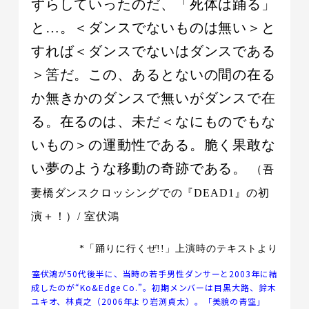
ずらしていったのだ、「死体は踊る」
と…。＜ダンスでないものは無い＞と
すれば＜ダンスでないはダンスである
＞筈だ。この、あるとないの間の在る
か無きかのダンスで無いがダンスで在
る。在るのは、未だ＜なにものでもな
いもの＞の運動性である。脆く果敢な
い夢のような移動の奇跡である。
（吾
妻橋ダンスクロッシングでの『DEAD1』の初
演＋！）/ 室伏鴻
*「踊りに行くぜ!!」上演時のテキストより
――室伏鴻が50代後半に、当時の若手男性ダンサーと2003年に結
成したのが“Ko&Edge Co.”。初期メンバーは目黑大路、鈴木
ユキオ、林貞之（2006年より岩渕貞太）。「美貌の青空」