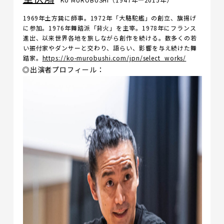
1969年土方巽に師事。1972年「大駱駝艦」の創立、旗揚げ
に参加。1976年舞踏派「背火」を主宰。1978年にフランス
進出、以来世界各地を旅しながら創作を続ける。数多くの若
い振付家やダンサーと交わり、語らい、影響を与え続けた舞
踏家。
https://ko-murobushi.com/jpn/select_works/
◎出演者プロフィール：