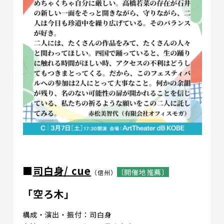
■
司白身/ cue
〔開催地推薦〕
（信州）
「空ろ木」
構成・演出・振付：司白身