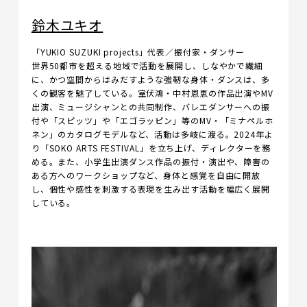
鈴木ユキオ
「YUKIO SUZUKI projects」代表／振付家・ダンサー
世界50都市を超える地域で活動を展開し、しなやかで繊細
に、かつ空間からはみだすような強靭な身体・ダンスは、多
くの観客を魅了している。室伏鴻・中村恩恵の作品出演やMV
出演、ミュージシャンとの共同制作、バレエダンサーへの振
付や「スピッツ」や「エゴラッピン」等のMV・「ミナペルホ
ネン」のカタログモデルなど、活動は多岐に渡る。2024年よ
り「SOKO ARTS FESTIVAL」を立ち上げ、ディレクターを務
める。また、小学生出演ダンス作品の振付・演出や、障害の
ある方へのワークショップなど、身体と感覚を自由に開放
し、個性や感性を刺激する表現を生み出す活動を幅広く展開
している。