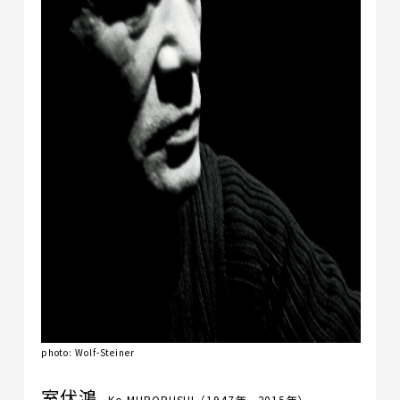
photo: Wolf-Steiner
室伏鴻
Ko MUROBUSHI
（1947年―2015年）