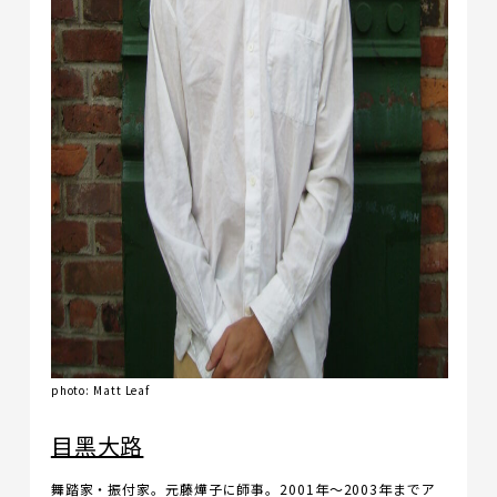
photo: Matt Leaf
目黑大路
舞踏家・振付家。元藤燁子に師事。2001年～2003年までア