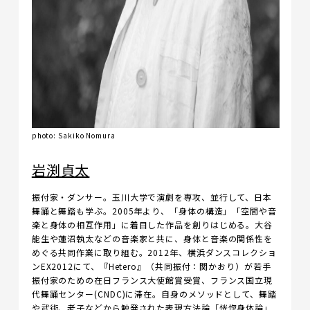
photo: Sakiko Nomura
岩渕貞太
振付家・ダンサー。玉川大学で演劇を専攻、並行して、日本
舞踊と舞踏も学ぶ。2005年より、「身体の構造」「空間や音
楽と身体の相互作用」に着目した作品を創りはじめる。大谷
能生や蓮沼執太などの音楽家と共に、身体と音楽の関係性を
めぐる共同作業に取り組む。2012年、横浜ダンスコレクショ
ンEX2012にて、『Hetero』（共同振付：関かおり）が若手
振付家のための在日フランス大使館賞受賞、フランス国立現
代舞踊センター(CNDC)に滞在。自身のメソッドとして、舞踏
や武術、老子などから触発された表現方法論「恍惚身体論」