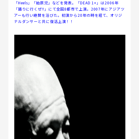
「Heels」「始原児」などを発表。「DEAD 1+」は2006年
「踊りに行くぜ!!」にて全国8都市で上演。2007年にアジアツ
アーも行い絶賛を浴びた。初演から20年の時を経て、オリジ
ナルダンサーと共に復活上演！！