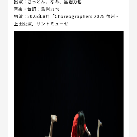
出演：さっとん、なみ、黒岩力也
音楽・台詞：黒岩力也
初演：2025年8月「Choreographers 2025 信州・
上田公演」サントミューゼ