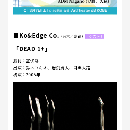
■Ko&Edge Co.
（東京／京都）
〔ゲスト〕
「DEAD 1+」
振付：室伏鴻
出演：鈴木ユキオ、岩渕貞太、目黑大路
初演：2005年