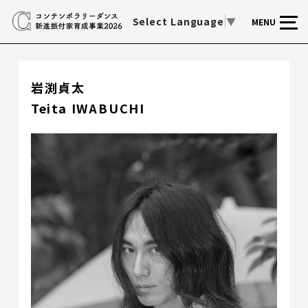
Select Language
▼
MENU
岩渕貞太
Teita IWABUCHI