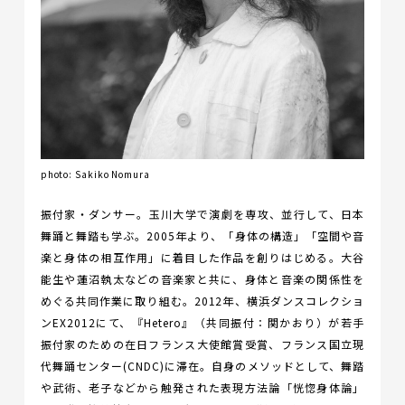
photo: Sakiko Nomura
振付家・ダンサー。玉川大学で演劇を専攻、並行して、日本
舞踊と舞踏も学ぶ。2005年より、「身体の構造」「空間や音
楽と身体の相互作用」に着目した作品を創りはじめる。大谷
能生や蓮沼執太などの音楽家と共に、身体と音楽の関係性を
めぐる共同作業に取り組む。2012年、横浜ダンスコレクショ
ンEX2012にて、『Hetero』（共同振付：関かおり）が若手
振付家のための在日フランス大使館賞受賞、フランス国立現
代舞踊センター(CNDC)に滞在。自身のメソッドとして、舞踏
や武術、老子などから触発された表現方法論「恍惚身体論」