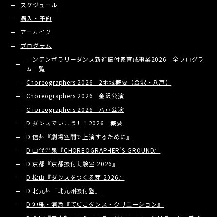
スケジュール
購入・予約
アーカイヴ
プログラム
コンテンポラリーダンス新進振付家育成事業2026 全プログラ
ム一覧
Choreographers 2026 2地域概要（金沢・八戸）
Choreographers 2026 金沢公演
Choreographers 2026 八戸公演
D ダンスでいこう！！2026 概要
D 信州『劇場空間で上演するために』
D 山代温泉『CHOREOGRAPHER’S GROUND』
D 京都『京都振付実験室 2026』
D 松山『ダンスをつくる芽 2026』
D 北九州『北九州振付塾』
D 沖縄・浦添『てだこダンス・クリエーション』