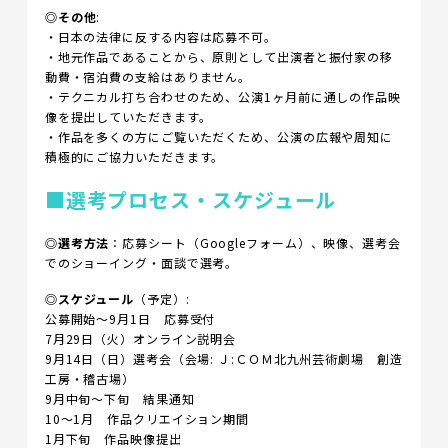
◎
その他
:
・日本の法律に反する内容は応募不可。
・地元作品であることから、原則として出演者と振付家の移
動費・宿泊費の支給はありません。
・テクニカル打ち合わせのため、公演1ヶ月前に通しの作品映
像を提出していただきます。
・作品を多くの方にご覧いただくため、公演の広報や周知に
積極的にご協力いただきます。
■選考プロセス・スケジュール
◎
選考方法
：応募シート（Googleフォーム）、映像、選考会
でのショーイング・面談で選考。
◎
スケジュール
（予定）:
公募開始～9月1日 応募受付
7月29日（火）オンライン説明会
9月14日（日）選考会（会場: Ｊ:ＣＯＭ北九州芸術劇場 創造
工房・稽古場）
9月中旬～下旬 結果通知
10～1月 作品クリエイション期間
1月下旬 作品映像提出