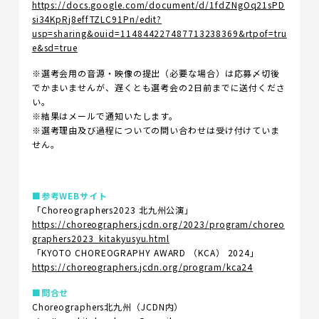
https://docs.google.com/document/d/1fdZNgOq21sPD
si34KpRj8effTZLC91Pn/edit?
usp=sharing&ouid=114844227487713238369&rtpof=tru
e&sd=true
※選考会用の音源・映像の提出（必要な場合）は応募〆切後
でかまいませんが、遅くとも選考会の2日前までに送付くださ
い。
※結果はメールで通知いたします。
※選考理由及び過程についての問い合わせは受け付けていま
せん。
■参考WEBサイト
「Choreographers2023 北九州公演」
https://choreographers.jcdn.org/2023/program/choreo
graphers2023_kitakyusyu.html
「KYOTO CHOREOGRAPHY AWARD （KCA） 2024」
https://choreographers.jcdn.org/program/kca24
■問合せ
Choreographers北九州（JCDN内）