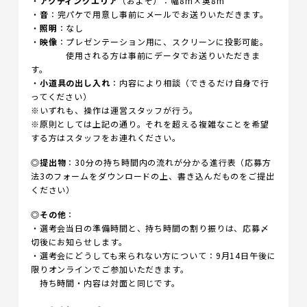
・
アクティングエリア
（およそ）：幅8m×奥8m
・
音
：完パケで用意し事前にメールでお送りいただきます。
・
照明
：なし
・
映像
：プレゼンテーション用に、スクリーンに投影可能。
使用される方は事前にデータでお送りいただきま
す。
・
小道具の出し入れ
：内容により相談（できるだけ自身で行
ってください）
※いずれも、操作は運営スタッフが行う。
※原則としては上記の通り。それを超える複雑なことを希望
する方はスタッフをお連れください。
◎
提出物
：30分の持ち時間内の流れが分かる進行表（応募方
法3のフォームをダウンロードの上、書き込んだものをご提出
ください）
◎
その他
：
・選考会当日の準備時間と、持ち時間の割り振りは、応募〆
切後にお知らせします。
・選考会にどうしても来られない方について：9月14日午後に
限りオンラインでご参加いただきます。
持ち時間・内容は対面と同じです。