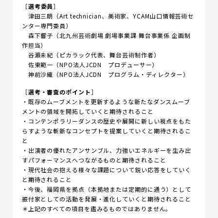
［
選考委員
］
津田三朗（Art technician、美術家、YCAM山口情報芸術セ
ンター専門委員）
森下響子（北九州芸術劇場 劇場事業課 舞台事業係 企画制
作担当）
谷瀬未紀（ピカラック代表、舞台芸術制作者）
佐東範一（NPO法人JCDN プロデューサー）
神前沙織（NPO法人JCDN プログラム・ディレクター）
［
選考・審査のポイント
］
・既存のムーブメントを更新するような新たなダンスムーブ
メントの領域を開拓していくと期待されること
・コンテンポラリーダンスの歴史や展開に新しい視点をもた
らすような斬新なコンセプトを提案していくと期待されるこ
と
・出演者の優れたアンサンブル、力強いエネルギーを生み出
すパフォーマンスへつながるものと期待されること
・現代社会の抱える様々な課題について鋭い応答をしていく
と期待されること
・今後、福岡県を拠点（本拠地または定期的に通う）として
振付家としての活動を発展・進化していくと期待されること
＊上記のすべての項目を鑑みるものではありません。