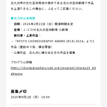
北九州市の文化芸術発信の拠点である北九州芸術劇場で作品
を上演できるこの機会に、ふるってご応募ください。
■北九州公演概要
日時
：2026年2月22日（日）開演時間未定
会場
：Ｊ:ＣＯＭ北九州芸術劇場 小劇場
振付家・上演作品
：
・「KYOTO CHOREOGRAPHY AWARD (KCA) 2024」より2
作品（豊田ゆり佳、横谷理香）
・公募作品 北九州に縁のある方の作品を募集
プログラム詳細
https://choreographers.jcdn.org/program/choreo25_kit
akyusyu
募集〆切
2025年9月1日（月） 18:00