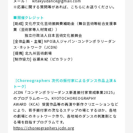
メール： kitakyudance@gmail.com
※応募に関する質問等があれば、こちらにお送りください。
■開催クレジット
[助成] 文化庁文化芸術振興費補助金（舞台芸術等総合支援事
業（芸術家等人材育成））
独立行政法人日本芸術文化振興会
[全体企画・主催] NPO法人ジャパン･コンテンポラリーダン
ス･ネットワーク（JCDN）
[提携] 北九州芸術劇場
[制作協力] 谷瀬未紀（ピカラック）
［Choreographers 次代の振付家によるダンス作品上演＆
トーク］
JCDN「コンテンポラリーダンス新進振付家育成事業2025」
のプログラムの一つ。KYOTOCHOREOGRAPHY
AWARD（KCA）受賞作品等の再演や新作クリエーションなど
により、若手振付家の次なるステップの場とするほか、各地
の劇場とのネットワーク作り、各地域のダンスの刺激剤とな
る場を目指すプログラムです。
https://choreographers.jcdn.org