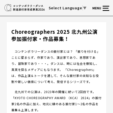
Select Language
▼
MENU
Choreographers 2025 北九州公演
参加振付家・作品募集！
コンテンポラリーダンスの振付家とは？ 「振りを付ける」
ことに留まらず、作家であり、演出家であり、思想家であ
り、冒険家であり・・・。ダンスは、時には社会を察知し、
真実を探るメディアにもなります。 「Choreographers」
は、作品上演＆トークを通して、そんな振付家の未知なる役
割や新しい価値について考え、発信するシリーズです。
北九州での公演は、2023年の開催に続いて2回目です。
「KYOTO CHOREOGRAPHY AWARD （KCA） 2024」の振付
家2名の作品に加え、地元に縁のある振付家1〜2名の作品を
募集＆上演します。