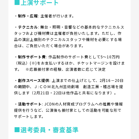
■上演サポート
・
制作・広報
: 主催者が行います。
・
テクニカル
: 舞台・照明・音響などの基本的なテクニカルス
タッフおよび機材費は主催者が負担いたします。ただし、作
品の演出上個別のテクニカルスタッフや機材を必要とする場
合は、ご負担いただく場合があります。
・
制作サポート費
: 作品制作のサポート費として5～10万円
（税込）(※)をお支払いするほか、チケットマージンを設けま
す。 ※応募振付家の経験、出演者数に応じて決定
・
創作スペース提供
: 上演までの仕上げとして、2月16－20日
の期間中、Ｊ:ＣＯＭ北九州芸術劇場 創造工房・稽古場を提
供します（2月21日・22日は他作品と共有になります）。
・
活動サポート
: JCDNの人材育成プログラムへの推薦や情報
提供を行うなど、公演後も振付家としての活動を可能な形で
サポートします。
■選考委員・審査基準