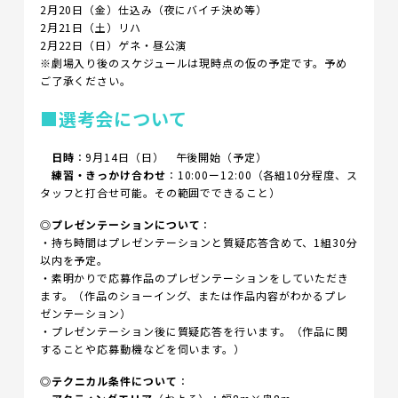
2月20日（金）仕込み（夜にバイチ決め等）
2月21日（土）リハ
2月22日（日）ゲネ・昼公演
※劇場入り後のスケジュールは現時点の仮の予定です。予め
ご了承ください。
■選考会について
日時
：9月14日（日） 午後開始（予定）
練習・きっかけ合わせ
：10:00ー12:00（各組10分程度、ス
タッフと打合せ可能。その範囲でできること）
◎
プレゼンテーションについて
：
・持ち時間はプレゼンテーションと質疑応答含めて、1組30分
以内を予定。
・素明かりで応募作品のプレゼンテーションをしていただき
ます。（作品のショーイング、または作品内容がわかるプレ
ゼンテーション）
・プレゼンテーション後に質疑応答を行います。（作品に関
することや応募動機などを伺います。）
◎
テクニカル条件について
：