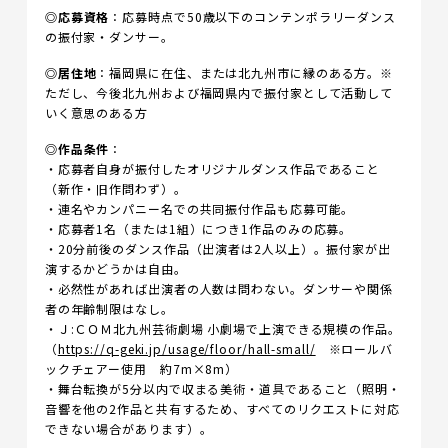
◎
応募資格
：応募時点で50歳以下のコンテンポラリーダンス
の振付家・ダンサー。
◎
居住地
：福岡県に在住、または北九州市に縁のある方。※
ただし、今後北九州および福岡県内で振付家として活動して
いく意思のある方
◎
作品条件
：
・応募者自身が振付したオリジナルダンス作品であること
（新作・旧作問わず）。
・連名やカンパニー名での共同振付作品も応募可能。
・応募者1名（または1組）につき1作品のみの応募。
・20分前後のダンス作品（出演者は2人以上）。振付家が出
演するかどうかは自由。
・必然性があれば出演者の人数は問わない。ダンサーや関係
者の年齢制限はなし。
・Ｊ:ＣＯＭ北九州芸術劇場 小劇場で上演できる規模の作品。
（
https://q-geki.jp/usage/floor/hall-small/
※ロールバ
ックチェアー使用 約7m×8m）
・舞台転換が5分以内で収まる美術・道具であること（照明・
音響を他の2作品と共有するため、すべてのリクエストに対応
できない場合があります）。