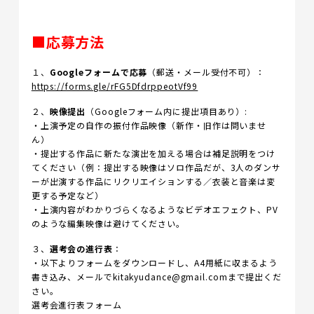
■応募方法
１、
Googleフォームで応募
（郵送・メール受付不可）：
https://forms.gle/rFG5DfdrppeotVf99
２、
映像提出
（Googleフォーム内に提出項目あり）:
・上演予定の自作の振付作品映像（新作・旧作は問いませ
ん）
・提出する作品に新たな演出を加える場合は補足説明をつけ
てください（例：提出する映像はソロ作品だが、3人のダンサ
ーが出演する作品にリクリエイションする／衣装と音楽は変
更する予定など）
・上演内容がわかりづらくなるようなビデオエフェクト、PV
のような編集映像は避けてください。
３、
選考会の進行表
：
・以下よりフォームをダウンロードし、A4用紙に収まるよう
書き込み、メールでkitakyudance@gmail.comまで提出くだ
さい。
選考会進行表フォーム