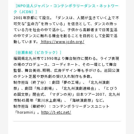
［NPO法人ジャパン・コンテンポラリーダンス・ネットワー
ク（JCDN）］
2001年京都にて設立。「ダンスは、人間が生きていく上で不
可欠な“生命力”を持っている」を信念として、ダンスの持っ
ている力を社会の中で活かし、子供から高齢者まで日常生活
の中でダンスに触れる機会を創ることを目的として全国で活
動しています。
https://www.jcdn.org/
［谷瀬未紀（ピカラック）］
福岡県北九州市で1990年より舞台制作に関わる。ライブ表現
の場のプロデュース、コーディネート、その一環として舞台
監督、舞台美術､照明、広告デザイン等も手がける。巡回公演
のテント芝居や野外劇の受け入れ制作も多数。
制作担当（終了分）：劇団「夢の工場」、「北九州演劇
祭」、劇団「飛ぶ劇場」、「北九州演劇連絡会」、「とびう
め国文祭」閉会式、「マダンの光!」日本ツアー2007、北九州
市制45周年「紫川水上劇場」、「海峡演劇祭」など。
制作担当（継続中）：コンテンポラリーダンスユニット
「horamiri」。
http://t-etc.net/