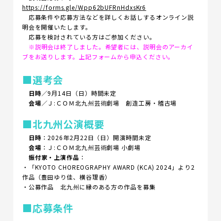
https://forms.gle/Wpp62bUFRnHdxsKr6
応募条件や応募方法などを詳しくお話しするオンライン説
明会を開催いたします。
応募を検討されている方はご参加ください。
※説明会は終了しました。希望者には、説明会のアーカイ
ブをお送りします。上記フォームから申込ください。
■選考会
日時
／9月14日（日）時間未定
会場
／Ｊ:ＣＯＭ北九州芸術劇場 創造工房・稽古場
■北九州公演概要
日時
：2026年2月22日（日）開演時間未定
会場
：Ｊ:ＣＯＭ北九州芸術劇場 小劇場
振付家・上演作品
：
・「KYOTO CHOREOGRAPHY AWARD (KCA) 2024」より2
作品（豊田ゆり佳、横谷理香）
・公募作品 北九州に縁のある方の作品を募集
■応募条件