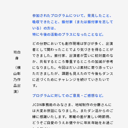
参加されたプログラムについて。発見したこと、
吸収できたこと、振付家（または振付家を志して
いる）の方は、
特に今後の活動のプラスになったことなど。
どの分野においても創作現場は学びが多く、出演
者として関わったことでより気づきを得ることが
司白
できました。振付家、出演者が互いに初対面のな
身
か、共有するところ尊重するところの加減が参考
（横
になりました。今回はだいぶ素材に寄り添ってい
山彰
ただきましたが、課題も見えたので今後もダンス
乃作
に近づくためにチャレンジを続けていきたいで
品出
す。
演）
プログラムに対してのご意見・ご感想など。
JCDN事務局のみなさま、地域制作の分藤さんに
は大変お世話になりました。またダン活からのご
縁に感謝いたします。寒暖の差が激しい時節柄、
どうぞご自愛のうえお健やかに年末年始をお過ご