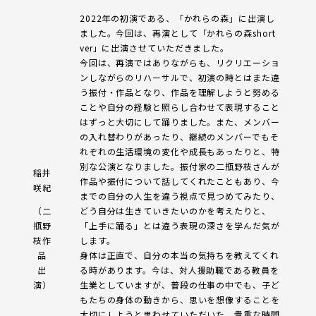
2022年の初演である、「かれらの森」に出演し
ました。今回は、再演として「かれらの森short
ver」に出演させていただきました。
今回は、再演ではありながらも、リクリエーショ
ンしながらのリハーサルで、初演の時とはまた違
う振付・作品となり、作品を理解しようと努める
ことや自分の経験と照らし合わせて表現すること
はずっと大切にして踊りました。また、メンバー
の入れ替わりがあったり、継続のメンバーでもそ
れぞれの生活環境の変化や成長もあったりと、特
別な公演となりました。振付家の二瓶野枝さんが
稲井
作品や振付について話してくれたこともあり、今
咲紀
までの自分の人生を違う視点で見つめてみたり、
（二
どう自分は生きていきたいのかを考えたりと、
瓶野
「上手に踊る」とは違う表現の深さを学んだ気が
枝作
します。
品
身体は正直で、自分の本当の気持ちを教えてくれ
出
る時があります。今は、対人援助職である教員を
演）
生業としていますが、普段の仕事の中でも、子ど
もたちの身体の動きから、思いを想像することを
大切にしようと思わせていただいた、貴重な時間