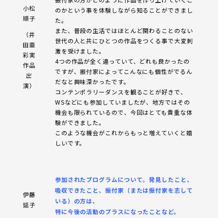
小松
のかという事を体験しながら知ることができまし
順子
た。
また、普段の生活ではほとんど関わることのない
（井
世代の人と共にひとつの作品をつくる事で大変刺
田亜
激を受けました。
彩実
4つの作品が全く違っていて、どれも良かったの
作品
ですが、振付家によってこんなにも個性がでるん
出
だなと興味深かったです。
演）
コンテンポラリーダンスを観ることが好きで、
WSなどにも参加していましたが、地方ではその
機会も限られているので、今回はとても貴重な体
験ができました。
このような機会がこれからもっと増えていくと嬉
しいです。
参加されたプログラムについて。発見したこと、
吸収できたこと、振付家（または振付家を志して
伊藤
いる）の方は、
延子
特に今後の活動のプラスになったことなど。