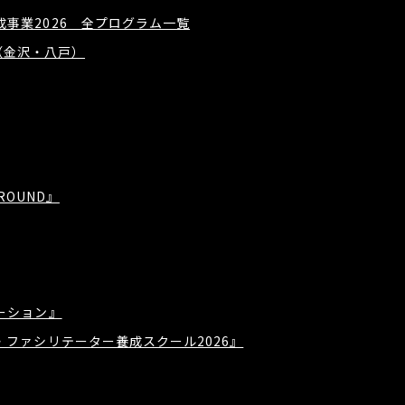
事業2026 全プログラム一覧
概要（金沢・八戸）
GROUND』
ーション』
・ファシリテーター養成スクール2026』