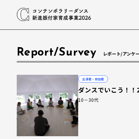
Report/Survey
レポート/アンケ
出演者・参加者
ダンスでいこう！！2
10－30代