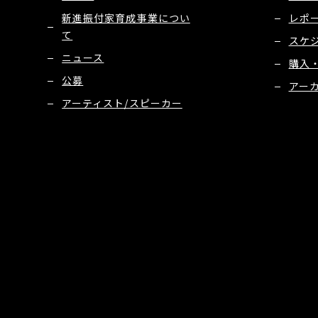
新進振付家育成事業につい
レポ
て
スケ
ニュース
購入
公募
アー
アーティスト/スピーカー