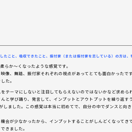
したこと、吸収できたこと、振付家（または振付家を志している）の方は、
が柔らか〜くなったような感覚です。
、映像、舞踏、振付家それぞれの視点があってとても面白かったで
でした。
れをテーマにしないと注目してもらえないのではないかなど求めら
んと学び踊り、発言して、インプットとアウトプットを繰り返すう
覚がしました。この感覚は本当に初めてで、自分の中でダンスと向
る機会が少なかったから、インプットすることがしんどくなってき
ができました。