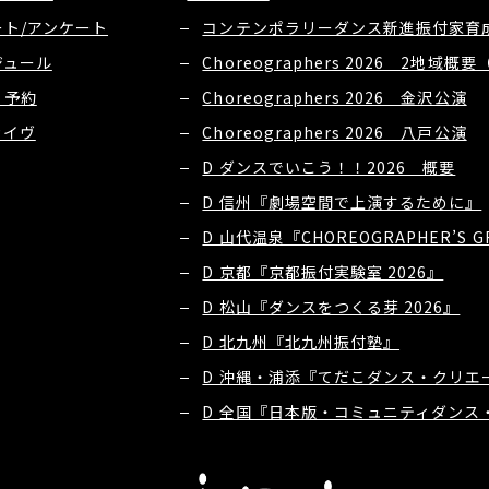
ート/アンケート
コンテンポラリーダンス新進振付家育成
ジュール
Choreographers 2026 2地域
・予約
Choreographers 2026 金沢公演
カイヴ
Choreographers 2026 八戸公演
D ダンスでいこう！！2026 概要
D 信州『劇場空間で上演するために』
D 山代温泉『CHOREOGRAPHER’S 
D 京都『京都振付実験室 2026』
D 松山『ダンスをつくる芽 2026』
D 北九州『北九州振付塾』
D 沖縄・浦添『てだこダンス・クリエ
D 全国『日本版・コミュニティダンス