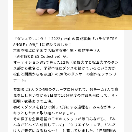
「ダンスでいこう！！2022」松山の育成事業「カラダでTRY
ANGLE」が9/11に終わりました！
京都を拠点に全国で活動する振付家・東野祥子さん
（ANTIBODIES Collective）が、
オーデイションWSで募った12名（愛媛大学と松山大学のダン
ス部から数名と、学部卒後にダンスを続けているという方が
松山と関西からも参加）の20代のダンサーの創作をファシリ
テート。
参加者は3人づつ4組のグループに分かれて、各チーム3人で意
見を出し合いながら8日間で10分程度の作品を形にして、音・
照明・衣装ありで上演。
初めてダンスを自分で創って形にする過程を、みんながキラ
キラとした目で取り組んでいました。
その様子を企画運営のモガのスタッフが毎日みながら、「み
んながどんどん成長していく」「クリエイションで、どんだ
け人が元気になるねん～！」と驚いていました。1日5時間の