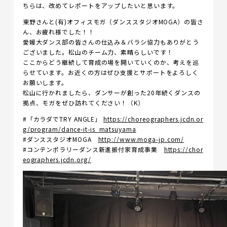
ちらは、改めてレポートをアップしたいと思います。
東野さんと(有)オフィスモガ（ダンススタジオMOGA）の皆さ
ん、お疲れ様でした！！
愛媛大ダンス部の皆さんの仕込み＆バラシ協力もありがとう
ございました。松山のチーム力、素晴らしいです！
ここからどう継続して育成の場を開いていくのか、考えを巡
らせています。お近くの方はぜひ支援とサポートをよろしく
お願いします。
松山に行かれましたら、ダンサーが創った20年続くダンスの
拠点、モガをぜひ訪れてください！（K）
#「カラダでTRY ANGLE」
https://choreographers.jcdn.or
g/program/dance-it-is_matsuyama
#ダンススタジオMOGA
http://www.moga-jp.com/
#コンテンポラリーダンス新進振付家育成事業
https://chor
eographers.jcdn.org/