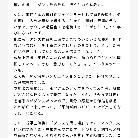
稽古の後に、ダンス部の部活に行くという猛者も。
更に、東野さんの振付作品をダンサーとして踊る経験も。そ
の振付に込めた思いを伝えることから、照明・音響のテクリ
ハまで、そうした過程全てを経験することがひとつひとつ学
びになったはず。
他にも「ダンス作品を上演するまでのいろいろな要素（制作
なども含む）」を丁寧に図にしたものを見せて、どうしたら
作品を世に出していけるのかを伝えてくれました。
成果上演後、東野さんから参加者へ「前のめりでどんどん開
拓していって。そして苦労してください。」というメッセー
ジも。
とても丁寧で温かいクリエイションというか、内容の詰まっ
た育成事業でした。
参加者の感想は、「東野さんのアップをやってみたら、身体
がどんどん軽くなって元気になった」とか、「今までは振付
を踊るのがダンスだったので、自分の感覚から作品を創るこ
とが新鮮で楽しかった」「即興が嫌いだだったけど楽しくな
った」などなど。
また、成果上演後に「ダンスを語る場」をセッティング。文
化政策の専門家・戸館さんのナビゲートのもと、創作の過程
を紐解きながら、それぞれの思いを共有する時間でした。こ