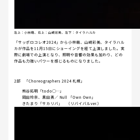
左上：小林萌、右上：山崎彩美、左下：タイラハルカ
「サッポロコレオ2024」から小林萌、山崎彩美、タイラハル
カが作品を11月15日にショーイングを経て上演しました。実
際に劇場での上演となり、照明や音響の効果も加わり、どの
作品も力強いパワーを感じるものになりました。
2部 「Choreographers 2024 札幌」
熊谷拓明「todo◯…」
岡田玲奈、黒田勇／ Null 「Own Own」
きたまり「サカリバ」 （リバイバルver.）