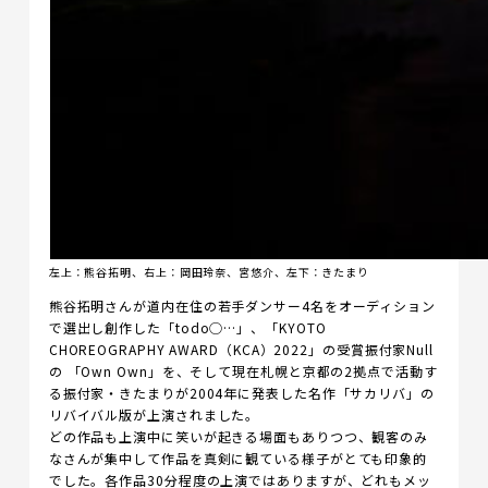
左上：熊谷拓明、右上：岡田玲奈、宮悠介、左下：きたまり
熊谷拓明さんが道内在住の若手ダンサー4名をオーディション
で選出し創作した「todo◯…」、「KYOTO
CHOREOGRAPHY AWARD（KCA）2022」の受賞振付家Null
の 「Own Own」を、そして現在札幌と京都の2拠点で活動す
る振付家・きたまりが2004年に発表した名作「サカリバ」の
リバイバル版が上演されました。
どの作品も上演中に笑いが起きる場面もありつつ、観客のみ
なさんが集中して作品を真剣に観ている様子がとても印象的
でした。各作品30分程度の上演ではありますが、どれもメッ