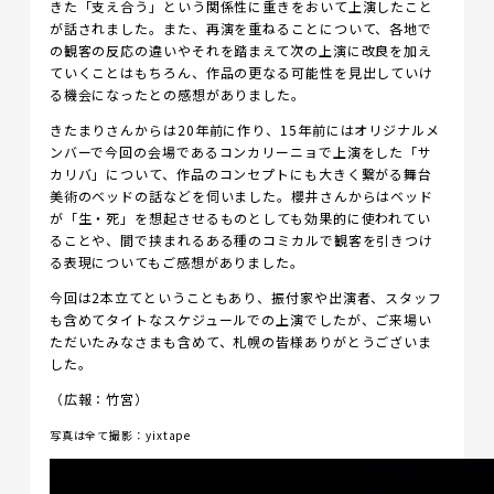
きた「支え合う」という関係性に重きをおいて上演したこと
が話されました。また、再演を重ねることについて、各地で
の観客の反応の違いやそれを踏まえて次の上演に改良を加え
ていくことはもちろん、作品の更なる可能性を見出していけ
る機会になったとの感想がありました。
きたまりさんからは20年前に作り、15年前にはオリジナルメ
ンバーで今回の会場であるコンカリーニョで上演をした「サ
カリバ」について、作品のコンセプトにも大きく繋がる舞台
美術のベッドの話などを伺いました。櫻井さんからはベッド
が「生・死」を想起させるものとしても効果的に使われてい
ることや、間で挟まれるある種のコミカルで観客を引きつけ
る表現についてもご感想がありました。
今回は2本立てということもあり、振付家や出演者、スタッフ
も含めてタイトなスケジュールでの上演でしたが、ご来場い
ただいたみなさまも含めて、札幌の皆様ありがとうございま
した。
（広報：竹宮）
写真は全て撮影：yixtape