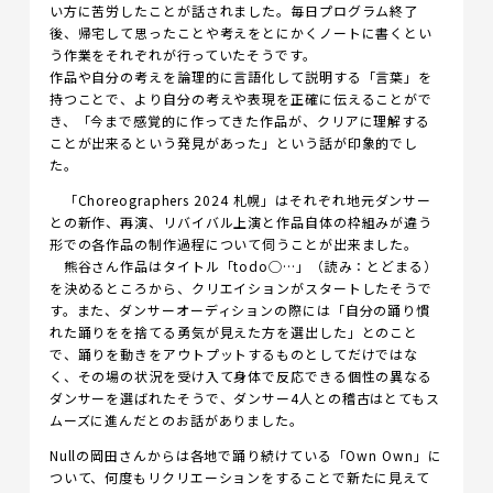
い方に苦労したことが話されました。毎日プログラム終了
後、帰宅して思ったことや考えをとにかくノートに書くとい
う作業をそれぞれが行っていたそうです。
作品や自分の考えを論理的に言語化して説明する「言葉」を
持つことで、より自分の考えや表現を正確に伝えることがで
き、「今まで感覚的に作ってきた作品が、クリアに理解する
ことが出来るという発見があった」という話が印象的でし
た。
「Choreographers 2024 札幌」はそれぞれ地元ダンサー
との新作、再演、リバイバル上演と作品自体の枠組みが違う
形での各作品の制作過程について伺うことが出来ました。
熊谷さん作品はタイトル「todo◯…」（読み：とどまる）
を決めるところから、クリエイションがスタートしたそうで
す。また、ダンサーオーディションの際には「自分の踊り慣
れた踊りをを捨てる勇気が見えた方を選出した」とのこと
で、踊りを動きをアウトプットするものとしてだけではな
く、その場の状況を受け入て身体で反応できる個性の異なる
ダンサーを選ばれたそうで、ダンサー4人との稽古はとてもス
ムーズに進んだとのお話がありました。
Nullの岡田さんからは各地で踊り続けている「Own Own」に
ついて、何度もリクリエーションをすることで新たに見えて