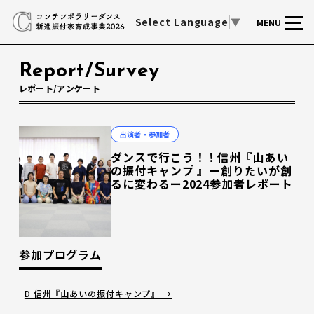
Select Language
▼
MENU
Report/Survey
レポート/アンケート
出演者・参加者
ダンスで行こう！！信州『山あい
の振付キャンプ 』ー創りたいが創
るに変わるー2024参加者レポート
参加プログラム
D 信州『山あいの振付キャンプ』 →