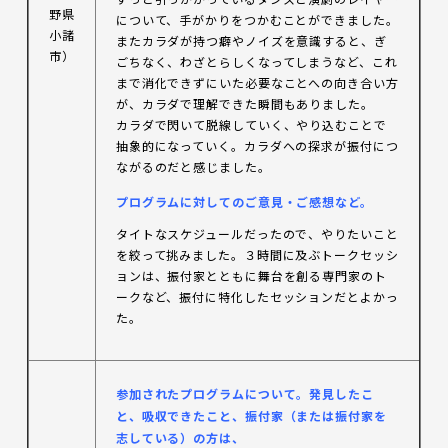
野県
について、手がかりをつかむことができました。
小諸
またカラダが持つ癖やノイズを意識すると、ぎ
市）
ごちなく、わざとらしくなってしまうなど、これ
まで消化できずにいた必要なことへの向き合い方
が、カラダで理解できた瞬間もありました。
カラダで閃いて脱線していく、やり込むことで
抽象的になっていく。カラダへの探求が振付につ
ながるのだと感じました。
プログラムに対してのご意見・ご感想など。
タイトなスケジュールだったので、やりたいこと
を絞って挑みました。３時間に及ぶトークセッシ
ョンは、振付家とともに舞台を創る専門家のト
ークなど、振付に特化したセッションだとよかっ
た。
参加されたプログラムについて。発見したこ
と、吸収できたこと、振付家（または振付家を
志している）の方は、