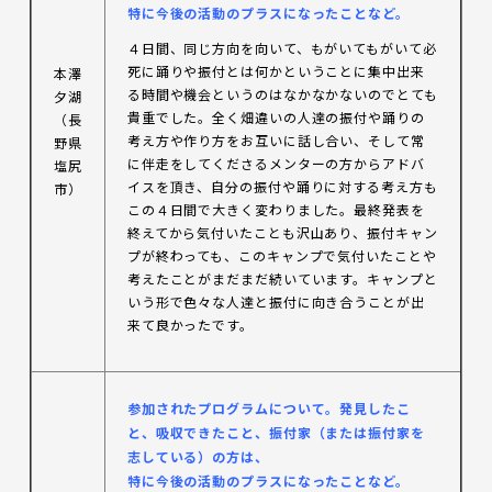
特に今後の活動のプラスになったことなど。
４日間、同じ方向を向いて、もがいてもがいて必
死に踊りや振付とは何かということに集中出来
本澤
る時間や機会というのはなかなかないのでとても
夕湖
貴重でした。全く畑違いの人達の振付や踊りの
（長
考え方や作り方をお互いに話し合い、そして常
野県
に伴走をしてくださるメンターの方からアドバ
塩尻
イスを頂き、自分の振付や踊りに対する考え方も
市）
この４日間で大きく変わりました。最終発表を
終えてから気付いたことも沢山あり、振付キャン
プが終わっても、このキャンプで気付いたことや
考えたことがまだまだ続いています。キャンプと
いう形で色々な人達と振付に向き合うことが出
来て良かったです。
参加されたプログラムについて。発見したこ
と、吸収できたこと、振付家（または振付家を
志している）の方は、
特に今後の活動のプラスになったことなど。