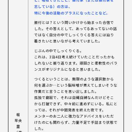
志している）の方は、
特に今後の活動のプラスになったことなど。
振付とは？という問いかけから始まった合宿で
した。その答えとして、あってるあってないの話
ではなく自分の中でしっくりくる答えには辿り
着きたいと思いながら考えていました。
じぶんの中でしっくりくる。
これは、3泊4日考え続けていたことだったかも
しれないと振り返ります。頑固さと柔軟性のバラ
ンスがオリジナルになると思いました。
つくるということは、無限のような選択肢から
何を選ぶか…という脳味噌が煮えてしまいそうな
作業だと言うことを思い出しました。
孤独で窮屈で、それは自縄自縛なんだけどそこ
から打破できず、中々前に進めずにいる。私にと
っては、それが中間発表を終えた夜です。
堀
メンターのお二人に強力なアドバイスをいただ
早央
けたのにも関わらず、力量不足で手詰まり状態で
里
した。