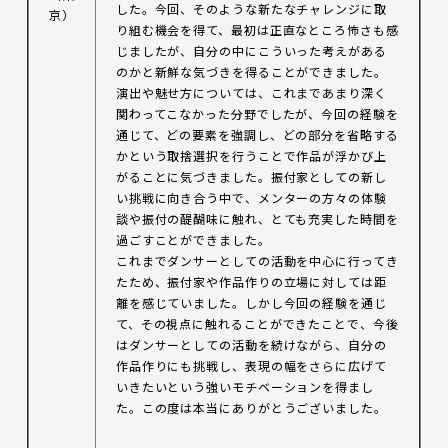
した。今回、そのような新たなチャレンジに取
京）
り組む機会を得て、最初は正直なところ怖さも感
じましたが、自分の中にこういった考えがある
のかと新鮮な気づきを得ることができました。
演出や魅せ方については、これまであまり深く
関わってこなかった分野でしたが、今回の経験を
通じて、どの要素を強調し、どの部分を省略する
かという取捨選択を行うことで作品が浮かび上
がることに気づきました。振付家としての新し
い挑戦に向き合う中で、メンターの方々の体験
談や振付の醍醐味に触れ、とても充実した時間を
過ごすことができました。
これまでダンサーとしての活動を中心に行ってき
たため、振付家や作品作りの立場に対しては距
離を感じていました。しかし今回の経験を通じ
て、その視点に触れることができたことで、今後
はダンサーとしての活動を続けながら、自分の
作品作りにも挑戦し、表現の幅をさらに広げて
いきたいという強いモチベーションを得まし
た。この度は本当にありがとうございました。