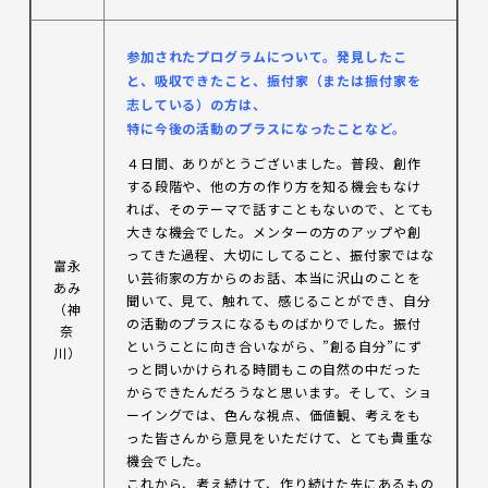
参加
されたプログラムについて。発見したこ
と、吸収できたこと、振付家（または振付家を
志している）の方は、
特に今後の活動のプラスになったことなど。
４日間、ありがとうございました。普段、創作
する段階や、他の方の作り方を知る機会もなけ
れば、そのテーマで話すこともないので、とても
大きな機会でした。メンターの方のアップや創
ってきた過程、大切にしてること、振付家ではな
富永
い芸術家の方からのお話、本当に沢山のことを
あみ
聞いて、見て、触れて、感じることができ、自分
（神
の活動のプラスになるものばかりでした。振付
奈
ということに向き合いながら、”創る自分”にず
川）
っと問いかけられる時間もこの自然の中だった
からできたんだろうなと思います。そして、ショ
ーイングでは、色んな視点、価値観、考えをも
った皆さんから意見をいただけて、とても貴重な
機会でした。
これから、考え続けて、作り続けた先にあるもの