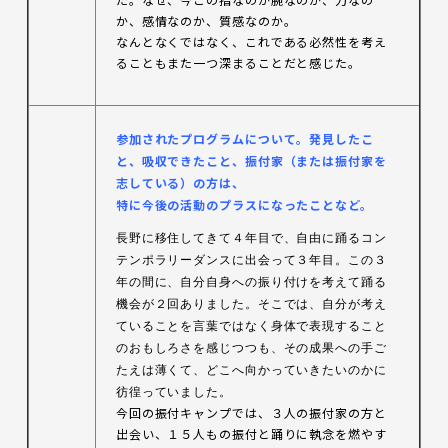
か、感情なのか、質感なのか。
なんとなくではなく、これである必然性を考え
ることもまた一つ深まることだと感じた。
参加されたプログラムについて。発見したこ
と、吸収できたこと、振付家（または振付家を
志している）の方は、
特に今後の活動のプラスになったことなど。
長野に移住してきて４年目で、自由に踊るコン
テンポラリーダンスに出会って３年目。この３
年の間に、自分自身への振り付けを考えて踊る
機会が２回ありました。そこでは、自分が考え
ていることを言葉ではなく身体で表現すること
のおもしろさを感じつつも、その成果への手ご
たえは薄くて、どこへ向かっていきたいのかに
彷徨っていました。
今回の振付キャンプでは、３人の振付家の方と
出会い、１５人もの振付と踊りに執念を燃やす