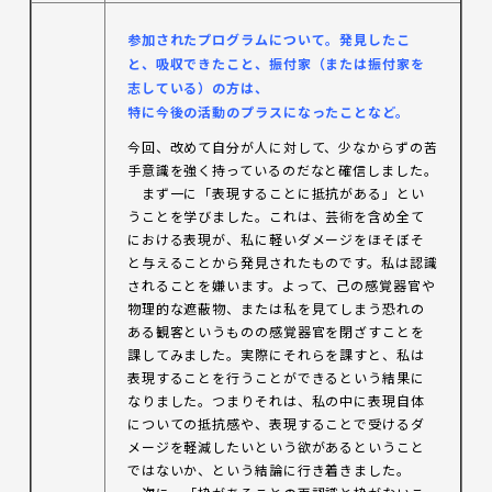
参加
されたプログラムについて。発見したこ
と、吸収できたこと、振付家（または振付家を
志している）の方は、
特に今後の活動のプラスになったことなど。
今回、改めて自分が人に対して、少なからずの苦
手意識を強く持っているのだなと確信しました。
まず一に「表現することに抵抗がある」とい
うことを学びました。これは、芸術を含め全て
における表現が、私に軽いダメージをほそぼそ
と与えることから発見されたものです。私は認識
されることを嫌います。よって、己の感覚器官や
物理的な遮蔽物、または私を見てしまう恐れの
ある観客というものの感覚器官を閉ざすことを
課してみました。実際にそれらを課すと、私は
表現することを行うことができるという結果に
なりました。つまりそれは、私の中に表現自体
についての抵抗感や、表現することで受けるダ
メージを軽減したいという欲があるということ
ではないか、という結論に行き着きました。