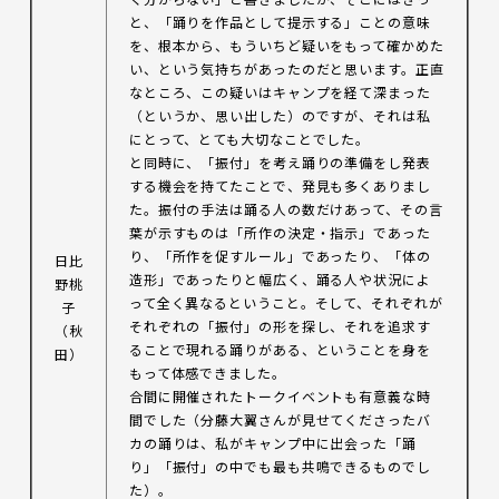
と、「踊りを作品として提示する」ことの意味
を、根本から、もういちど疑いをもって確かめた
い、という気持ちがあったのだと思います。正直
なところ、この疑いはキャンプを経て深まった
（というか、思い出した）のですが、それは私
にとって、とても大切なことでした。
と同時に、「振付」を考え踊りの準備をし発表
する機会を持てたことで、発見も多くありまし
た。振付の手法は踊る人の数だけあって、その言
葉が示すものは「所作の決定・指示」であった
り、「所作を促すルール」であったり、「体の
日比
造形」であったりと幅広く、踊る人や状況によ
野桃
って全く異なるということ。そして、それぞれが
子
それぞれの「振付」の形を探し、それを追求す
（秋
ることで現れる踊りがある、ということを身を
田）
もって体感できました。
合間に開催されたトークイベントも有意義な時
間でした（分藤大翼さんが見せてくださったバ
カの踊りは、私がキャンプ中に出会った「踊
り」「振付」の中でも最も共鳴できるものでし
た）。