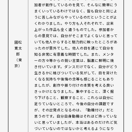
加者が創作しているのを見て、そんなに簡単にう
まくいっているわけではなく、皆も自分と同じよ
うに苦しみながらやっているのだということがよ
くわかりました。やり方も人それぞれで、出来
上がった作品も全く違うものでした。参加者か
らの意見では、自分がそこまでよくないと思って
いても他人からすると魅力的に映ったところがあ
國松
寛太
ったのが意外でした。他人の目を通じて自分を
郎
知る非常に有意義な時間でした。また、メンタ
（東
ーの方々等からの鋭い言葉は、脳裏に鮮明に焼
京）
き付いています。ダンスだけでなく、自分がどう
生きるかに結びついている気がして、目を背けた
くなる気持ちや後悔の念等も感じることもあり
ましたが、創作や振り付けの本質を考える良い
きっかけとなりました。集中すること、深く掘
り下げること、観察すること、これらは自分に
足りていないところで、今後の自分の課題です
が、その出発点となるのは、「動機付け」だと
思うのです。自分自身動機はそれほど持っていな
いと思っていましたが、本当はあるのだけれど気
づいていないのではないかと考えるようになり