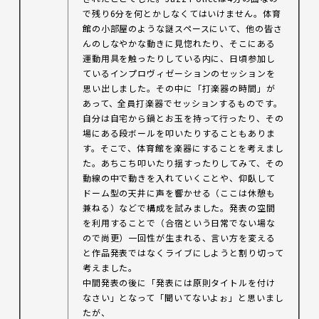
で残り6分を何とかしなくてはいけません。体育
館の小部屋のような謎スペースにいて、他の皆さ
んのしなやかな動きに見惚れたり、そこにある
運動用具を触ったりしている内に、日頃参加し
ているインプロヴィゼーションのセッションを
思い出しました。その中に「打楽器の時間」が
あって、全員打楽器でセッションするものです。
自分は自宅から鍋とお玉を持って行ったり、その
場にある段ボールを叩いたりすることもありま
す。そこで、体育館を楽器にすることを考えまし
た。あちこち叩いたり揺すったりしてみて、その
動線の中で動きを入れていくことや、仰臥して
ドーム型の天井に声を響かせる（ここは休憩も
兼ねる）などで構成を試みました。発表の空間
を利用することで（合宿という日常でない場な
ので尚更）一回性が生まれる、言い方を変える
と作品発表ではなくライブにしようと割り切って
考えました。
中間発表の後に「発表には原則タイトルを付け
なさい」となって「聞いてないよぉ」と思いまし
たが、