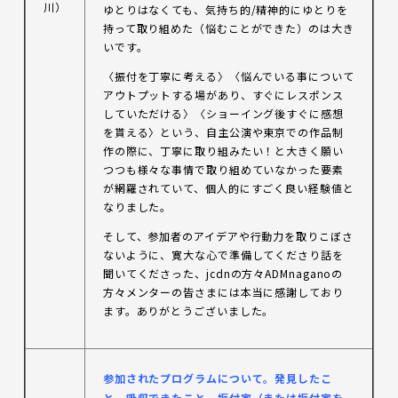
川）
ゆとりはなくても、気持ち的/精神的にゆとりを
持って取り組めた（悩むことができた）のは大き
いです。
〈振付を丁寧に考える〉〈悩んでいる事について
アウトプットする場があり、すぐにレスポンス
していただける〉〈ショーイング後すぐに感想
を貰える〉という、自主公演や東京での作品制
作の際に、丁寧に取り組みたい！と大きく願い
つつも様々な事情で取り組めていなかった要素
が網羅されていて、個人的にすごく良い経験値と
なりました。
そして、参加者のアイデアや行動力を取りこぼさ
ないように、寛大な心で準備してくださり話を
聞いてくださった、jcdnの方々ADMnaganoの
方々メンターの皆さまには本当に感謝しており
ます。ありがとうございました。
参加
されたプログラムについて。発見したこ
と、吸収できたこと、振付家（または振付家を