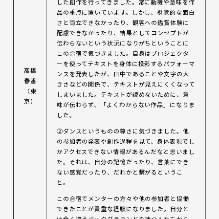
した創作を行ってきました。常に動機や意味を作
品の重点に置いています。しかし、視覚的な面白
さと両立できなかったり、観客への鑑賞体験に
配慮できなかったり、結果としてコンセプトが
伝わらないという状況になりがちということに
この合宿で気づきました。自身はプロジェクタ
ーを使ってテキストを身体に投影するパフォーマ
髙橋
ンスを発表したが、日中であることや文字の大
春香
きさなどの関係で、テキストが見えにくくなって
（東
しまいました。テキストが読めないために、意
京）
味が伝わらず、「よくわからない作品」になりま
した。
②ダンスというものの尊さに気づきました。他
の参加者の発表や創作過程を見て、身体表現でし
かアクセスできない情報があるんだなと思いまし
た。それは、自分の記憶だったり、言葉にでき
ない感覚だったり、だれかと繋がるというこ
と。
この合宿でメンターの方々や他の参加者と協働
できたことが貴重な経験になりました。自分と
は全く違うバックグラウンドを持つ人たちから