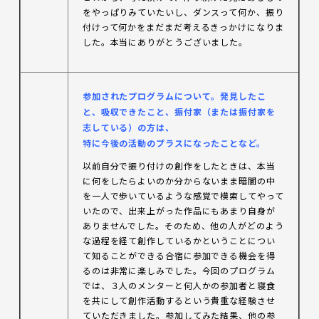
をやっぱりみていたいし、ダンスって何か、振り
付けって何かをまだまだ考えるきっかけになりま
した。本当にありがとうございました。
参加
されたプログラムについて。発見したこ
と、吸収できたこと、振付家（または振付家を
志している）の方は、
特に今後の活動のプラスになったことなど。
以前自分で振り付けの創作をしたときは、本当
に何をしたらよいのか分からないまま暗闇の中
を一人で歩いているような感覚で模索してやって
いたので、出来上がった作品にもあまり自身が
ありませんでした。そのため、他の人がどのよう
な過程を経て創作しているかということについ
て知ることができる合宿に参加できる機会を得
るのは非常に楽しみでした。今回のプログラム
では、３人のメンターと何人かの参加者と寝食
を共にして創作活動するという貴重な経験させ
ていただきました。参加してみた結果、他の参