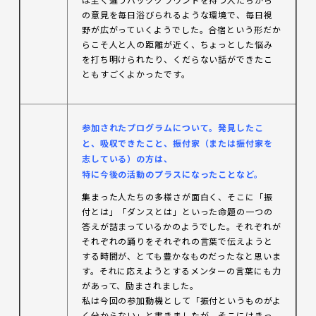
の意見を毎日浴びられるような環境で、毎日視
野が広がっていくようでした。合宿という形だか
らこそ人と人の距離が近く、ちょっとした悩み
を打ち明けられたり、くだらない話ができたこ
ともすごくよかったです。
参加
されたプログラムについて。発見したこ
と、吸収できたこと、振付家（または振付家を
志している）の方は、
特に今後の活動のプラスになったことなど。
集まった人たちの多様さが面白く、そこに「振
付とは」「ダンスとは」といった命題の一つの
答えが詰まっているかのようでした。それぞれが
それぞれの踊りをそれぞれの言葉で伝えようと
する時間が、とても豊かなものだったなと思いま
す。それに応えようとするメンターの言葉にも力
があって、励まされました。
私は今回の参加動機として「振付というものがよ
く分からない」と書きましたが、そこにはきっ