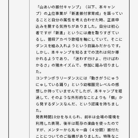
「山あいの振付キャンプ」（以下、本キャン
プ）の上位事業が「新進振付家育成」を謳ってい
ることと自分の属性を考え合わせた時、正直申
込みを臆する気持ちがありました。自分は初心
者ですが「新進」というには歳を取りすぎてい
るし、普段アカペラ歌唱を軸にしていて、そこに
ダンスを組み入れようという目論みだからです。
しかし、本キャンプを知るまでの流れは何か導
かれるようであり、「迷わず行けよ、行けばわ
かるさ」の猪木イズムで、参加に踏み切りまし
た。
コンテンポラリーダンスには「動きがうにゅう
にゅしている踊り」という幼稚園児レベルの感
想しか持っていませんでしたが、本キャンプを経
過して、そのような外形的なことよりも「個」か
ら発するダンスなんだ、という認識を持ちまし
た。
発表時間10分を与えられ、前半は会場の環境を
利用した表現、後半は既存の楽曲を使ったので
すが、メンターから丸々一曲（４分間）振付た
ことについてのご指摘がありました。特殊なこ