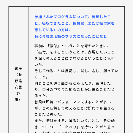
参加されたプログラムについて。発見したこ
と、吸収できたこと、振付家（または振付家を
志している）の方は、
特に今後の活動のプラスになったことなど。
事前に「振付」ということを考えたときに、
「振付」をするということは、表現したいこと
を深く考えることにつながるということに気付
いた。
馨子
そして作ることは反芻し、試し、崩し、創ってい
（長
くこと。
野県
同じことを違う面からとらえたり、表現した
安曇
り、自分の中でまた知ることが出来ることだと
野
思った。
市）
普段は即興でパフォーマンスすることが多い
が、この反芻して考えることは即興でも生きる
ことだと思った。
また、振付をする、踊るということは、その動
き一つ一つに「こだわり」を持つことだと思っ
た。なぜ、今この指なのか腕なのか、力なの