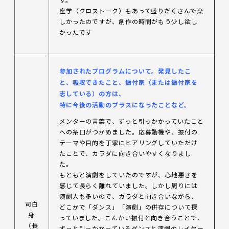
座学（クロストーク）もあって盛りだくさんで楽
しかったのですが、創作の時間がもう少し欲し
かったです
参加されたプログラムについて。発見したこ
と、吸収できたこと、振付家（または振付家を
志している）の方は、
特に今後の活動のプラスになったことなど。
メンターの言葉で、ずっと引っかかっていたこと
への糸口がつかめました。応募動機や、振付の
テーマや目的を丁寧にヒアリングしていただけ
たことで、カラダに向き合いやすくなりまし
た。
もともと演劇をしていたのですが、心地悪さを
感じて長らく離れていました。しかし周りには
演劇人も多いので、カラダと向き合いながら、
司白
どこかで「ダンス」「演劇」の併存について探
身
っていました。こんかい振付と向き合うことで、
（長
ずっと引っかかっているダンスと演劇のレイヤー