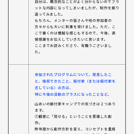
自分は、概念的なことがよく分からないのでフラ
ットな内容になってしまいましたが、制作を振り
返ってみました。
もちろん、メンターの皆さんや他の参加者の
方々からも大いに刺激を受けました。ただ、こ
こで書くのは僭越な感じもするので、今後、直
接感謝をお伝えしていきたいと思います。
ここまでお読みくださり、有難うございまし
た。
参加
されたプログラムについて。発見したこ
と、吸収できたこと、振付家（または振付家を
志している）の方は、
特に今後の活動のプラスになったことなど。
山あいの振付家キャンプでの気づきは２つあり
ます。
①観客に「見せる」ということを意識した創
作。
昨年度から創作方針を変え、コンセプトを重視