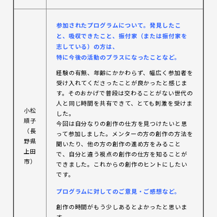
参加されたプログラムについて。発見したこ
と、吸収できたこと、振付家（または振付家を
志している）の方は、
特に今後の活動のプラスになったことなど。
経験の有無、年齢にかかわらず、幅広く参加者を
受け入れてくださったことが良かったと感じま
す。そのおかげで普段は交わることがない世代の
人と同じ時間を共有できて、とても刺激を受けま
小松
した。
順子
今回は自分なりの創作の仕方を見つけたいと思
（長
って参加しました。メンターの方の創作の方法を
野県
聞いたり、他の方の創作の進め方をみること
上田
で、自分と違う視点の創作の仕方を知ることが
市）
できました。これからの創作のヒントにしたい
です。
プログラムに対してのご意見・ご感想など。
創作の時間がもう少しあるとよかったと思いま
す。