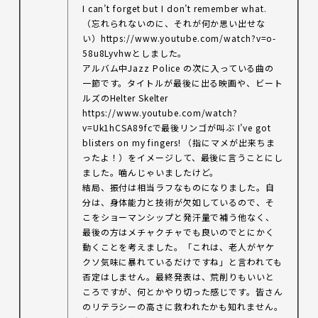
I can’t forget but I don’t remember what.
（忘れられないのに、それが何か思い出せな
い）https://www.youtube.com/watch?v=o-
58u8Lyvhwとしました。
アルバム中Jazz Police の次に入っている曲の
一節です。タイトルが最後に出る映画や、ビート
ルズのHelter Skelter
https://www.youtube.com/watch?
v=Uk1hCSA89fcで最後リンゴが叫ぶ I’ve got
blisters on my fingers! （指にマメが出来ちま
ったよ！）をイメージして、最後に言うことにし
ました。噛んじゃいましたけど。
結局、振付は相当ラフなものになりました。自
分は、身体能力と技術が欠如しているので、そ
こをショーマンシップと発汗量で補う他なく、
最後の方はメチャクチャでも良いのでとにかく
動くことを考えました。「これは、老人がヤケ
クソ気味に暴れているだけですね」と言われても
否定はしません。最終発表は、荒削りもいいと
ころですが、何とかやり切った感じです。皆さん
のリテラシーの高さに救われたかも知れません。