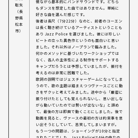
徴ながら基本的にバンドサウンドです。どちら
聡矢
もダンスを想定した曲ではありません。単純に
（長
好きな曲を選んだ感じです。
野県
後者は長尺（7分22分）なのと、前者のコーエン
松本
は長く聴き続けているアーティストということも
市）
あり Jazz Police を選びました。彼には珍しい
ビートの立った異色作というのも面白いと思い
ました。それ以外はノープランで臨みました。
何かのメソッドに基づいたワークショップでは
なく、各人の主体性による制作をサポートする
キャンプだろうとは予想していましたが、振付を
考えるのは非常に困難でした。
歌詞の説明ではジェスチャーゲームになってしま
うので、歌の主題は踏まえつつヴァースごとに動
きをザクッと考えてみました。途中から「厳密に
振り付けたとしても覚えられないし、思い出しな
がら動いていたのでは勢いが出ないな」と諦め
て、最後の方は即興で動くことにしました。後で
動画を見ると、ヴァースの最初の方は約束事を思
い出そうとしていて、苦笑してしまいますが。
もう一つの問題は、ショーイングが10分と指定
されたことでした。Jazz Policeは4分の曲なの