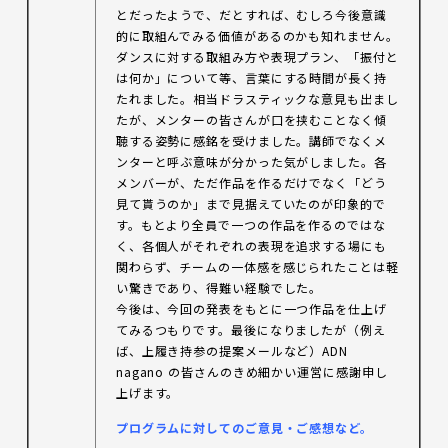
とだったようで、だとすれば、むしろ今後意識
的に取組んでみる価値があるのかも知れません。
ダンスに対する取組み方や表現プラン、「振付と
は何か」について等、言葉にする時間が長く持
たれました。相当ドラスティックな意見も出まし
たが、メンターの皆さんが口を挟むことなく傾
聴する姿勢に感銘を受けました。講師でなくメ
ンターと呼ぶ意味が分かった気がしました。各
メンバーが、ただ作品を作るだけでなく「どう
見て貰うのか」まで見据えていたのが印象的で
す。もとより全員で一つの作品を作るのではな
く、各個人がそれぞれの表現を追求する場にも
関わらず、チームの一体感を感じられたことは軽
い驚きであり、得難い経験でした。
今後は、今回の発表をもとに一つ作品を仕上げ
てみるつもりです。最後になりましたが（例え
ば、上履き持参の提案メールなど）ADN
nagano の皆さんのきめ細かい運営に感謝申し
上げます。
プログラムに対してのご意見・ご感想など。