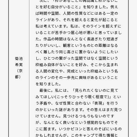
次に、「枠があることの再認識と枠がないこ
とを好む自分がいること」を知りました。例え
ば時間や空間、人間の性質などにはある一定の
ラインがあり、それを超えると変化が起こると
私は考えています。私は、そのラインを超えずに
いることが苦手かつ居心地が悪いと思っていまし
た。作品の時間はなんとなく長過ぎたり短過ぎ
たりがいいし、観客というものとの距離はなる
べく離したり同じ高さに置かないようにしたい
し、ひとつの繋がった空間ではなく空間という
菊池
希実
枠組み自体がないことを好み、そこから生まれ
（京
る人間の変化や、完成といった枠組みという名
都）
のラインのその一歩先に興味があるということ
を知りました。
最後に。私には、「見られたくないのに見て
みてほしい(こっそりひっそり覗く程度で)」とい
う矛盾や、なぜ性質と合わない「表現」を行う
のかといった謎があります。その答えはまだ見つ
けていません。見つけるつもりもないのです
が、なんとなく良いなという感覚的なものでそ
こに居ます。いつかピコンと答えのそばにいるの
かもしれませんが、このキャンプで得た情報と