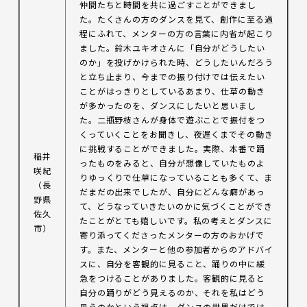
仲間たちと時間を共に過ごすことができまし
た。たくさんの方のダンスを見て、創作に至る過
程にふれて、メンターの方の言葉に内省が起こり
ました。鈴木ユキオさんに「自分がどうしたい
のか」を投げかけられた時、どうしたいんだろう
と立ち止まり、今までの振り付けでは伝えたい
ことがはっきりとしているあまり、仕草の動き
が多かったのを、ダンスにしたいと思いまし
た。二瓶野枝さんが身体で遊ぶことで振付をつ
くっていくことをお聞きし、夜遅くまでその動き
に挑戦することができました。実際、本番で踊
稲井
ったものをみると、自分が想像していたものよ
咲紀
りゆっくりで仕草になっていることも多くて、ま
（長
だまだの出来でしたが、自分にどんな癖があっ
野県
て、どうなっていきたいのかに気づくことができ
佐久
たことがとても嬉しいです。私の考えとダンスに
市）
寄り添ってくださったメンターの方のおかげで
す。また、メンターと他の参加者からのアドバイ
スに、自分を客観的に見ること、踊りの中に緩
急をつけることがありました。客観的に見ると
自分の踊りがどう見えるのか、それを私はどう
思うのかという視点は、ダンスの世界だけでは