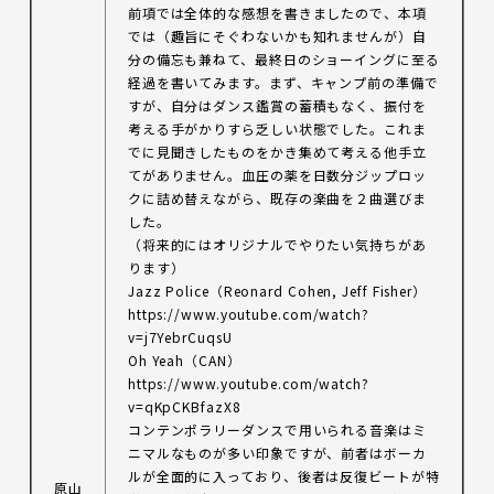
前項では全体的な感想を書きましたので、本項
では（趣旨にそぐわないかも知れませんが）自
分の備忘も兼ねて、最終日のショーイングに至る
経過を書いてみます。まず、キャンプ前の準備で
すが、自分はダンス鑑賞の蓄積もなく、振付を
考える手がかりすら乏しい状態でした。これま
でに見聞きしたものをかき集めて考える他手立
てがありません。血圧の薬を日数分ジップロッ
クに詰め替えながら、既存の楽曲を２曲選びま
した。
（将来的にはオリジナルでやりたい気持ちがあ
ります）
Jazz Police（Reonard Cohen, Jeff Fisher）
https://www.youtube.com/watch?
v=j7YebrCuqsU
Oh Yeah（CAN）
https://www.youtube.com/watch?
v=qKpCKBfazX8
コンテンポラリーダンスで用いられる音楽はミ
ニマルなものが多い印象ですが、前者はボーカ
ルが全面的に入っており、後者は反復ビートが特
原山