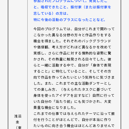
参加
されたプログラムについて。発見したこ
と、吸収できたこと、振付家（または振付家を
志している）の方は、
特に今後の活動のプラスになったことなど。
今回のプログラムでは、自分がこれまで関わって
こなかった異なる分野の方々と作品作りをする
機会を得ました。それぞれのバックグラウンド
や価値観、考え方がどれほど異なるかを改めて
実感し、さらに作品に対する情熱的な姿勢に驚
かされ、その熱量に触発される日々でした。彼
らと一緒に活動する中で、自分が「身体で表現
すること」に特化していること、そしてその方
向で作品を作ってみたいという気持ちに気づきま
した。また、これまでの主な活動ダンサーとし
ての楽しみ方、（与えられたタスクに基づいて
身体を使ったアイデアを出すなど）自然に行って
いた自分の「当たり前」にも気づかされ、大変
貴重な機会になりました。
これまでの仕事では与えられたテーマに沿って振
浅沼
付を行うことがほとんどで、自分が本当に作り
圭
たいものに向き合う機会はほとんどありませんで
（東