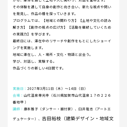
その体験を通して自身の創作と向き合い、新たな視点や問い
を発見し、作品の種を探っていきます。
プログラムでは、【地域との関わり方】【土地や文化の読み
解き方】【創作の視点の広げ方】【活動を継続していくため
の実践力】を学びます。
最終日には、滞在中のリサーチや創作をもとにしたショーイ
ングを実施します。
地域に滞在し、人・場所・文化・物語と出会う。
学び、対話し、実験する。
作品づくりの新しい4日間です。
実施日：
2027年3月11日（木）〜14日（日）
会場：
山代温泉専光寺（石川県加賀市山代温泉１７の２２６
番地甲 ）
講師：
康本雅子（ダンサー・振付家）、臼井隆志（アートエ
吉田裕枝（建築デザイン・地域文
デュケーター）、