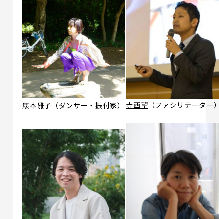
寺西望
（ファシリテーター
康本雅子
（ダンサー・振付家）