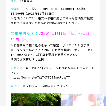
定員：
12名程度
受講料：
A:一般20,000円 B:学生15,000円 C:早割
15,000円（2026年11月30日迄）
※宿泊については、格安～価格に応じて様々な宿泊先ご提案
させて頂きます。お気軽にお問い合わせください。
募集受付期間：
2026年11月1日（日）～12月
31日（木）
※参加費用の振り込みをもって確定とさせていただきます。
※「ダンスでいこう！！2026」特待生枠は、7月23日（木）
12：00〆切です。以下募集要項を参照ください。
準備でき次第ＵＲＬ公開
応募方法：
以下のGoogleフォームより必要事項をご入力くだ
さい。
https://forms.gle/Ti27CTT675mcFUWT7
講師：
※プロフィールは名前をクリック