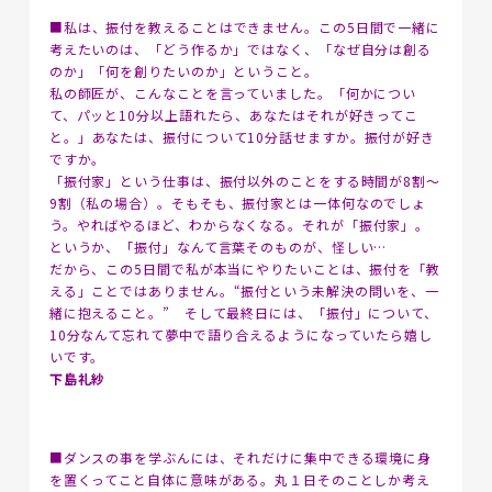
■
私は、振付を教えることはできません。
この5日間で一緒に
考えたいのは、「どう作るか」ではなく、「なぜ自分は創る
のか」「何を創りたいのか」ということ。
私の師匠が、こんなことを言っていました。
「何かについ
て、パッと10分以上語れたら、あなたはそれが好きってこ
と。」
あなたは、振付について10分話せますか。
振付が好き
ですか。
「振付家」という仕事は、振付以外のことをする時間が8割〜
9割（私の場合）。
そもそも、振付家とは一体何なのでしょ
う。
やればやるほど、わからなくなる。それが「振付家」。
というか、「振付」なんて言葉そのものが、怪しい…
だから、この5日間で私が本当にやりたいことは、振付を「教
える」ことではありません。
“振付という未解決の問いを、一
緒に抱えること。”
そして最終日には、「振付」について、
10分なんて忘れて夢中で語り合えるようになっていたら嬉し
いです。
下島礼紗
■ダンスの事を学ぶんには、それだけに集中できる環境に身
を置くってこと自体に意味がある。丸１日そのことしか考え