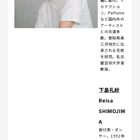
軸に創作。サ
カナクショ
ン、Perfume
など国内外の
アーティスト
との共演多
数。愛知県奥
三河地方に伝
承される花祭
を研究。名古
屋芸術大学准
教授。
下島礼紗
Reisa
SHIMOJIM
A
振付家・ダン
サー。1992年