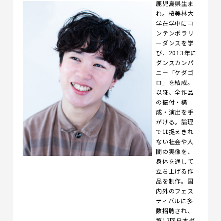
鹿児島県生ま
れ。桜美林大
学在学中にコ
ンテンポラリ
ーダンスを学
び、2013年に
ダンスカンパ
ニー「ケダゴ
ロ」を結成。
以降、全作品
の振付・構
成・演出を手
がける。論理
では捉えきれ
ない社会や人
間の実像を、
身体を通して
立ち上げる作
品を制作。国
内外のフェス
ティバルに多
数招聘され、
第17回日本ダ