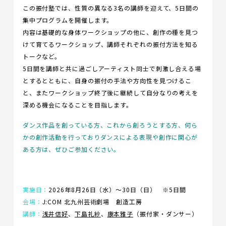
この振付塾では、性質の異なる3名の講師を迎えて、5日間の
集中プログラムを開催します。
内容は基礎的な身体ワークショップの他に、創作の種を見つ
けて育てるワークショップ、講師それぞれの振付方法を知る
トークなど。
5日間を講師と共に過ごしアーティスト同士で刺激し合える場
とするとともに、自身の振付の手法や方向性を見つけるこ
と、またワークショップ終了後に継続して自分なりの考えを
深める機会になることを目指します。
ダンス作品を創っている方、これから創ろうとする方、何ら
かの創作活動を行っておりダンスによる表現や創作に関心が
ある方は、ぜひご参加ください。
実施日：
2026年8月26日（水）～30日（日） ※5日間
会場：
J:COM 北九州芸術劇場 創造工房
講師：
浅井信好
、
下島礼紗
、
康本雅子
（振付家・ダンサー）