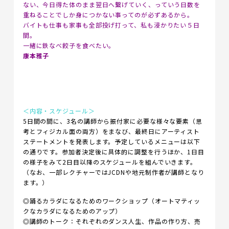
ない、今日得た体のまま翌日へ繋げていく、っていう日数を
重ねることでしか身につかない事ってのが必ずあるから。
バイトも仕事も家事も全部投げ打って、私も浸かりたい５日
間。
一緒に鉄なべ餃子を食べたい。
康本雅子
＜内容・スケジュール＞
5日間の間に、3名の講師から振付家に必要な様々な要素（思
考とフィジカル面の両方）をまなび、最終日にアーティスト
ステートメントを発表します。予定しているメニューは以下
の通りです。参加者決定後に具体的に調整を行うほか、1日目
の様子をみて2日目以降のスケジュールを組んでいきます。
（なお、一部レクチャーではJCDNや地元制作者が講師となり
ます。）
◎踊るカラダになるためのワークショップ（オートマティッ
クなカラダになるためのアップ）
◎講師のトーク：それぞれのダンス人生、作品の作り方、売