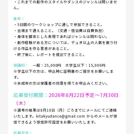
・これまでの創作のスタイルやダンスのジャンルは問いませ
ん。
条件：
・5日間のワークショップに通しで参加できること。
・会場まで通えること。（交通・宿泊費は自費負担）
・身体を媒体とした表現であればジャンルは問わない。
・創作経験がある方については、デュオ以上の人数を振り付
ける作品を作る意思があること。
・終了後に、レポートを提出できること。
受講料：
一般：25,000円 大学生以下：15,000円
※学生以下の方は、申込時に証明書のご提示をお願いしま
す。
※未成年の方は保護者の同意を得てお申込みください。
応募受付期間：
2026年6月22日予定～7月30日
（木）
※選考の結果は8月10日（月）ごろまでにメールにてご連絡
いたします。kitakyudance@gmail.com からのメールが受
信できるよう受信許可設定をお願いいたします。
応募方法：