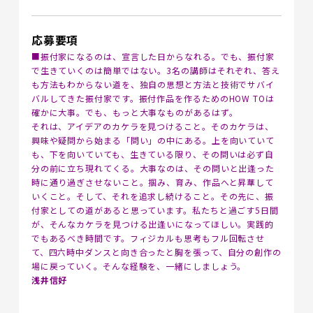
応募要項
■振付家になるのは、宣言した日からなれる。でも、振付家
で生きていくのは簡単ではない。3名の講師はそれぞれ、答え
も方法もわからない道を、独自の思想と方法と技術でサバイ
バルしてきた振付家です。振付作品を作るためのHOW TOは
確かに大事。でも、もっと大事なものがあるはず。
それは、アイデアのカケラを見つけること。そのカケラは、
興味や疑問から始まる「問い」の中にある。上を向いていて
も、下を向いていても、生きている限り、その問いは必ず自
分の前に立ち現れてくる。大事なのは、その問いと出逢った
時に通り過ぎさせないこと。掴み、育み、作品へと昇華して
いくこと。そして、それを追求し続けること。その先に、振
付家としての道があると思っています。私たちと過ごす5日間
が、そんなカケラを見つける出逢いになってほしい。実践的
でもあるべき時間です。フィジカルも思考もフル回転させ
て、四六時中ダンスと向き合ったと胸を張って、自分の創作の
場に戻っていく。そんな経験を、一緒にしましょう。
浅井信好