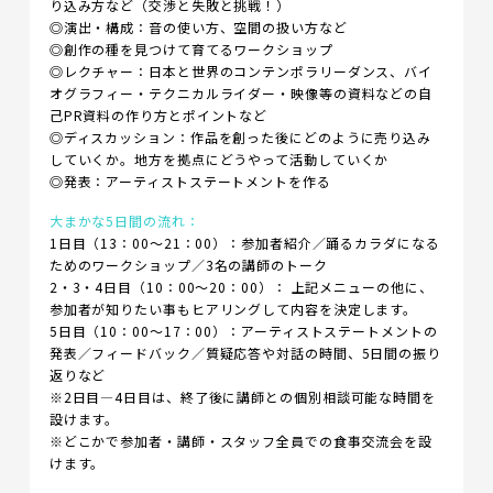
り込み方など（交渉と失敗と挑戦！）
◎演出・構成：音の使い方、空間の扱い方など
◎創作の種を見つけて育てるワークショップ
◎レクチャー：日本と世界のコンテンポラリーダンス、バイ
オグラフィー・テクニカルライダー・映像等の資料などの自
己PR資料の作り方とポイントなど
◎ディスカッション：作品を創った後にどのように売り込み
していくか。地方を拠点にどうやって活動していくか
◎発表：アーティストステートメントを作る
大まかな5日間の流れ：
1日目（13：00～21：00）：参加者紹介／踊るカラダになる
ためのワークショップ／3名の講師のトーク
2・3・4日目（10：00～20：00）： 上記メニューの他に、
参加者が知りたい事もヒアリングして内容を決定します。
5日目（10：00～17：00）：アーティストステートメントの
発表／フィードバック／質疑応答や対話の時間、5日間の振り
返りなど
※2日目―4日目は、終了後に講師との個別相談可能な時間を
設けます。
※どこかで参加者・講師・スタッフ全員での食事交流会を設
けます。