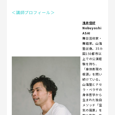
＜講師プロフィール＞
浅井信好
Nobuyoshi
ASAI
舞台芸術家・
舞踏家。山海
塾出身。35カ
国150都市以
上での公演経
験を持ち、
「身体表現の
根源」を問い
続けている。
山海塾とナセ
ラ・ベラザの
身体哲学から
生まれた独自
メソッド「空
気の風景」を