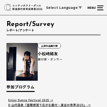
Select Language
▼
MENU
Report/Survey
レポート/アンケート
上演作品振付家
小松﨑結友
振付家・ダンサー
参加プログラム
Enjoy Dance Festival 2025 →
D 山代温泉『空間感覚で広がる振付・演出の世界2025』 →