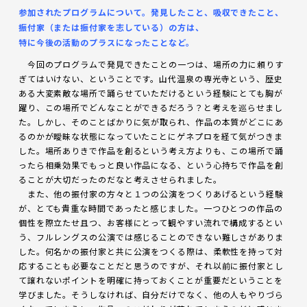
参加されたプログラムについて。発見したこと、吸収できたこと、
振付家（または振付家を志している）の方は、
特に今後の活動のプラスになったことなど。
今回のプログラムで発見できたことの一つは、場所の力に頼りす
ぎてはいけない、ということです。山代温泉の専光寺という、歴史
ある大変素敵な場所で踊らせていただけるという経験にとても胸が
躍り、この場所でどんなことができるだろう？と考えを巡らせまし
た。しかし、そのことばかりに気が取られ、作品の本質がどこにあ
るのかが曖昧な状態になっていたことにゲネプロを経て気がつきま
した。場所ありきで作品を創るという考え方よりも、この場所で踊
ったら相乗効果でもっと良い作品になる、という心持ちで作品を創
ることが大切だったのだなと考えさせられました。
また、他の振付家の方々と１つの公演をつくりあげるという経験
が、とても貴重な時間であったと感じました。一つひとつの作品の
個性を際立たせ且つ、お客様にとって観やすい流れで構成するとい
う、フルレングスの公演では感じることのできない難しさがありま
した。何名かの振付家と共に公演をつくる際は、柔軟性を持って対
応することも必要なことだと思うのですが、それ以前に振付家とし
て譲れないポイントを明確に持っておくことが重要だということを
学びました。そうしなければ、自分だけでなく、他の人もやりづら