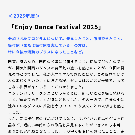
＜2025年度＞
「Enjoy Dance Festival 2025」
参加されたプログラムについて。発見したこと、吸収できたこと、
振付家（または振付家を志している）の方は、
特に今後の活動のプラスになったことなど。
関東出身のため、関西の公演に出演することが初めてだったのです
が、関東と関西のダンスの雰囲気の違いを感じたことが、今回の発
見のひとつでした。私が大学で学んできたことが、この世界ではほ
んの米粒くらいのことに思える程、ダンスはまだまだ未知で、果て
しない世界だなということがわかりました。
コンテンポラリーダンスというからには、新しいことを探し続ける
ことが重要であることが身に沁みました。その一方で、自分の中に
流れているダンスの系譜を守りつつ、やり抜くことの大切さを感じ
ました。
また、新進振付家の作品だけではなく、リバイバル作品やゲスト作
品など、幅広い年代の方の作品を拝見することができたのも本当に
ありがたい経験となりました。その中でも変化を感じたことと、逆