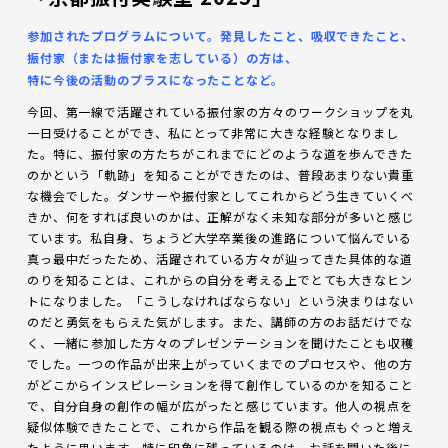
参加されたプログラムについて。発見したこと、吸収できたこと、
振付家（または振付家を志している）の方は、
特に今後の活動のプラスになったことなど。
今回、第一線で活躍されている振付家の方々のワークショップを丸
一日受けることができ、私にとって非常に大きな経験となりまし
た。特に、振付家の方たちがこれまでにどのような道を歩んできた
のかという「軌跡」を知ることができたのは、普段あまりない貴重
な機会でした。ダンサーや振付家としてこれからどう生きていくべ
きか、何をすれば良いのかは、正解がなく未知な部分が多いと感じ
ています。私自身、ちょうど大学卒業後の進路について悩んでいる
真っ最中だったため、活躍されている方々が辿ってきた具体的な道
のりを知ることは、これからの自分を考える上でとても大きなヒン
トになりました。「こうしなければならない」という決まりはない
のだと勇気をもらえた気がします。また、講師の方のお話だけでな
く、一緒に参加した方々のプレゼンテーションを聞けたことも収穫
でした。一つの作品が出来上がっていくまでのプロセスや、他の方
がどこからインスピレーションを得て創作しているのかを知ること
で、自分自身の創作の幅が広がったと感じています。他人の視点を
疑似体験できたことで、これから作品を観る際の視点もぐっと増え
たように思います。特に印象に残っているのは、お話を聞いた後に