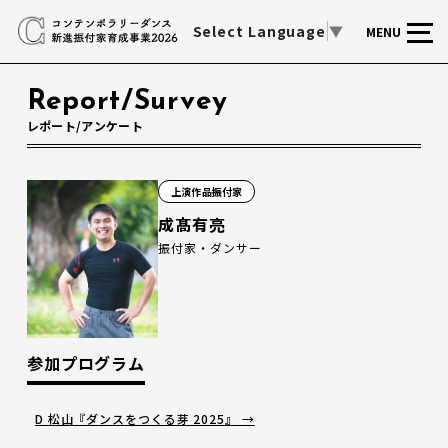
Select Language
▼
MENU
Report/Survey
レポート/アンケート
上演作品振付家
成髙有亮
振付家・ダンサー
参加プログラム
D 松山『ダンスをつくる芽 2025』 →