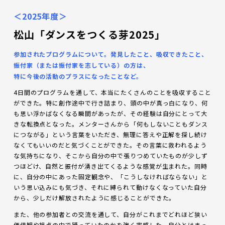
＜2025年度＞
松山「ダンスをつくる芽2025」
参加されたプログラムについて。発見したこと、吸収できたこと、
振付家（または振付家を志している）の方は、
特に今後の活動のプラスになったことなど。
4日間のプログラムを通して、本当にたくさんのことを吸収すること
ができた。特に創作途中で行き詰まり、頭の中が真っ白になり、何
も思い浮かばなくなる瞬間があったが、その経験は自分にとって大
きな転換点となった。メンターさんから「何もしないこともダンス
につながる」という言葉をいただき、無理に答えや正解を探し続け
なくてもいいのだと気づくことができた。その言葉に救われるよう
な気持ちになり、そこから自分の中で張りつめていたものが少しず
つほどけ、自然と振付が湧き出てくるような感覚が生まれた。同時
に、自分の中にあった固定観念や、「こうしなければならない」と
いう思い込みにも気づき、それに縛られて動けなくなっていた自分
から、少しだけ解放されたように感じることができた。
また、他の参加者との交流を通して、自分がこれまでどれほど狭い
価値観や視点の中で踊っていたのかを強く実感した。自分とはまっ