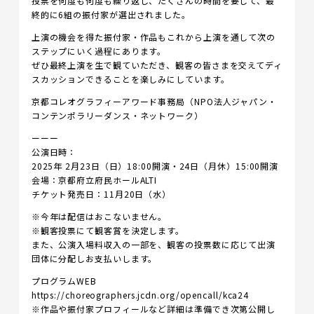
投票を何度も何度も繰り返し、たくさんの時間を要して、最
終的に6組の振付家が選出されました。
上演の機会を得た振付家・作品もこれから上演を通して次の
ステップにいく過程にあります。
ぜひ最終上演を生で観ていただき、観客の皆さまを交えてディ
スカッションできることを楽しみにしています。
京都コレオグラフィーアワード事務局（NPO法人ジャパン・
コンテンポラリーダンス・ネットワーク）
ーーー
公演日時：
2025年 2月23日（日）18:00開演・24日（月休）15:00開演
会場：京都府立府民ホールALTI
チケット発売日：11月20日（水）
※今年は配信はおこないません。
※観客投票にて観客賞を決定します。
また、公演入場料収入の一部を、観客の投票数に応じて出演
団体に分配しお支払いします。
プログラムWEB
https://choreographers.jcdn.org/opencall/kca24
※作品や振付家プロフィールなど詳細は準備でき次第公開し