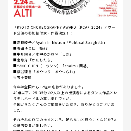
「KYOTO CHOREOGRAPHY AWARD（KCA）2024」アワー
ド公演の参加振付家・作品決定！！
■高橋綾子／Ayalis In Motion「Political Spaghetti」
■豊田ゆり佳「籠#3」
■中川絢音／水中めがね∞「しき」
■宮悠介「かたちたち」
■YANG CHEN（ヨウシン）「chairs：囲碁」
■横谷理香「あやつり あやつられ」
※五十音順
今年は全国から32組の応募がありました。
40歳以下、25-35分の2人以上の出演者によるダンス作品とい
う少しハードルの高い条件ですが、
全国からたくさんのご応募をいただき、ありがとうございま
した。
それぞれの作品の推すところ、足らないと思うことなどを7人
の選考委員が出し合い、