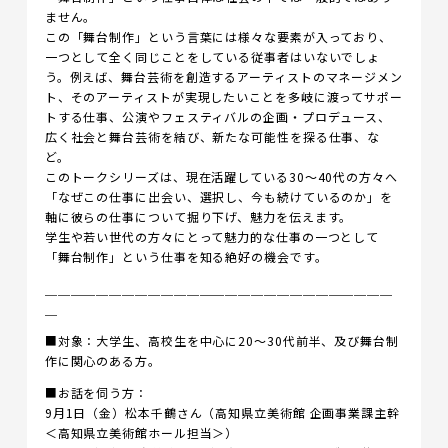
ません。
この「舞台制作」という言葉には様々な要素が入っており、
一つとして全く同じことをしている従事者はいないでしょ
う。例えば、舞台芸術を創造するアーティストのマネージメン
ト、そのアーティストが実現したいことを多岐に渡ってサポー
トする仕事、公演やフェスティバルの企画・プロデュース、
広く社会と舞台芸術を結び、新たな可能性を探る仕事、な
ど。
このトークシリーズは、現在活躍している30〜40代の方々へ
「なぜこの仕事に出会い、選択し、今も続けているのか」を
軸に彼らの仕事について掘り下げ、魅力を伝えます。
学生や若い世代の方々にとって魅力的な仕事の一つとして
「舞台制作」という仕事を知る絶好の機会です。
＿＿＿＿＿＿＿＿＿＿＿＿＿＿＿＿＿＿＿＿＿＿＿＿＿＿＿
＿
■対象：大学生、高校生を中心に20〜30代前半、及び舞台制
作に関心のある方。
■お話を伺う方：
9月1日（金）松本千鶴さん（高知県立美術館 企画事業課主幹
＜高知県立美術館ホール担当＞）