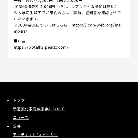
一般 通し券5,000円 1回券1,000円
JCDN会員割引4,000円（但し、リアルタイム参加は無料）
※⼤学院⽣以下でご予約の⽅は、事前に証明書を確認させて
いただきます。
※JCDN会員についてはこちら
https://jcdn-web.org/me
mbers/
■申込
https://pptalk2.peatix.com/
トップ
新進振付家育成事業について
ニュース
公募
アーティスト/スピーカー