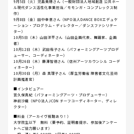
9月5日（火）児島美穂さん（一般財団法人地域創造 公共ホー
ル現代ダンス活性化事業担当／モモンガ・コンプレックス制
作）
9月8日（金）田中幸恵さん（NPO法人DANCE BOXエデュケ
ーション・プログラム・ディレクター／ダンスファシリテー
ター）
10月5日（木）山田洋平さん（山田企画代表、舞踊家、企画
者）
10月12日（木）武田侑子さん（パフォーミングアーツプロデ
ューサー、コーディネーター）
10月26日（木）藤澤智徳さん（信州アーツカウンシル コーデ
ィネーター）
10月30日（月）森 真理子さん（厚生労働省 障害者文化芸術
計画推進官）
■インタビュアー
宮久保真紀（パフォーミングアーツ・プロデューサー）
神前沙織（NPO法人JCDN チーフコーディネーター、ディレ
クター）
■料金（アーカイヴ視聴あり！）
大学院生以下 無料（要予約、証明書提示、参加後アンケー
トへご協力願います）