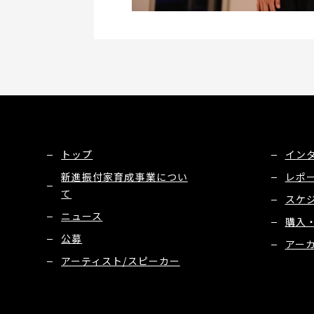
トップ
イン
新進振付家育成事業につい
レポ
て
スケ
ニュース
購入
公募
アー
アーティスト/スピーカー