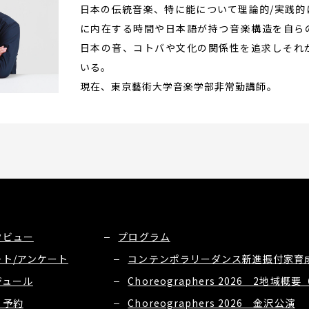
日本の伝統音楽、特に能について理論的/実践的
に内在する時間や日本語が持つ音楽構造を自ら
日本の音、コトバや文化の関係性を追求しそれ
いる。
現在、東京藝術大学音楽学部非常勤講師。
タビュー
プログラム
ート/アンケート
コンテンポラリーダンス新進振付家育成
ジュール
Choreographers 2026 2地域
・予約
Choreographers 2026 金沢公演