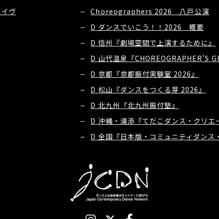
カイヴ
Choreographers 2026 八戸公演
D ダンスでいこう！！2026 概要
D 信州『劇場空間で上演するために』
D 山代温泉『CHOREOGRAPHER’S 
D 京都『京都振付実験室 2026』
D 松山『ダンスをつくる芽 2026』
D 北九州『北九州振付塾』
D 沖縄・浦添『てだこダンス・クリエ
D 全国『日本版・コミュニティダンス