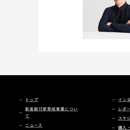
トップ
イン
新進振付家育成事業につい
レポ
て
スケ
ニュース
購入