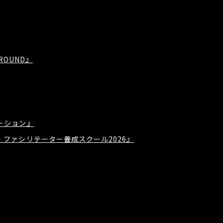
GROUND』
ーション』
・ファシリテーター養成スクール2026』